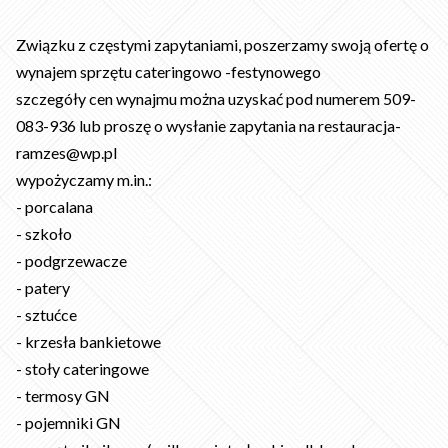
Związku z częstymi zapytaniami, poszerzamy swoją ofertę o
wynajem sprzętu cateringowo -festynowego
szczegóły cen wynajmu można uzyskać pod numerem 509-
083-936 lub proszę o wysłanie zapytania na restauracja-
ramzes@wp.pl
wypożyczamy m.in.:
- porcalana
- szkoło
- podgrzewacze
- patery
- sztućce
- krzesła bankietowe
- stoły cateringowe
- termosy GN
- pojemniki GN