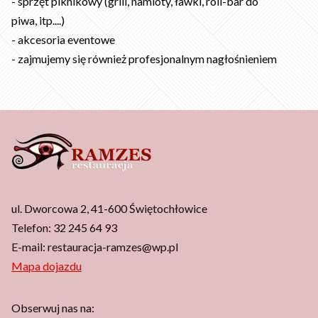
- sprzęt piknikowy (grill, namioty, ławki, roll-bar do
piwa, itp....)
- akcesoria eventowe
- zajmujemy się również profesjonalnym nagłośnieniem
ul. Dworcowa 2, 41-600 Świętochłowice
Telefon:
32 245 64 93
E-mail:
restauracja-ramzes@wp.pl
Mapa dojazdu
Obserwuj nas na: